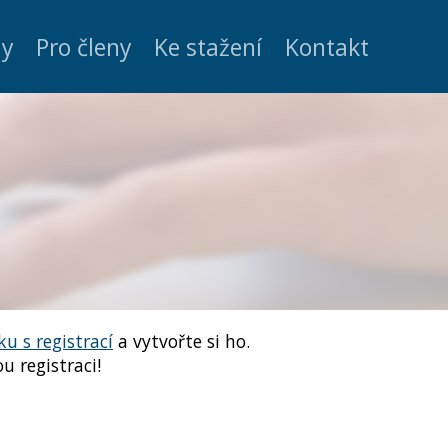
my
Pro členy
Ke stažení
Kontakt
ku s registrací
a vytvořte si ho.
u registraci!